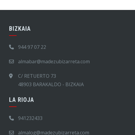
BIZKAIA
944 97 07 22
almabar@madezubizarreta.com
C/ RETUERTO 73
48903 BARAKALDO - BIZKAIA
LA RIOJA
941232433
almalog@madezubizarreta.com