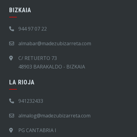
BIZKAIA
944 97 07 22
almabar@madezubizarreta.com
C/ RETUERTO 73
48903 BARAKALDO - BIZKAIA
LA RIOJA
941232433
almalog@madezubizarreta.com
PG CANTABRIA I