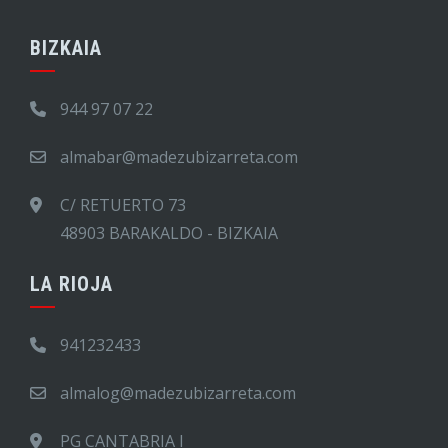
BIZKAIA
944 97 07 22
almabar@madezubizarreta.com
C/ RETUERTO 73
48903 BARAKALDO - BIZKAIA
LA RIOJA
941232433
almalog@madezubizarreta.com
PG CANTABRIA I