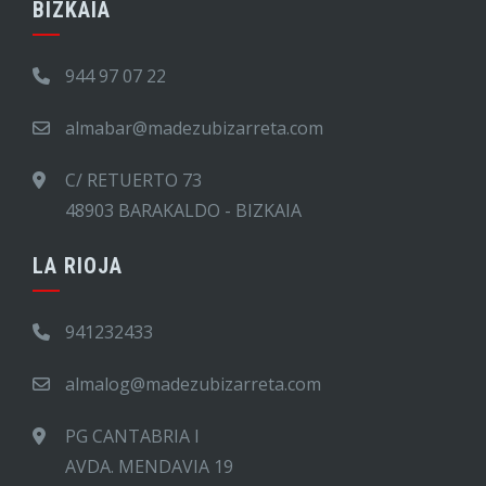
BIZKAIA
944 97 07 22
almabar@madezubizarreta.com
C/ RETUERTO 73
48903 BARAKALDO - BIZKAIA
LA RIOJA
941232433
almalog@madezubizarreta.com
PG CANTABRIA I
AVDA. MENDAVIA 19