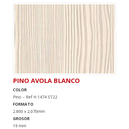
PINO AVOLA BLANCO
COLOR
Pino – Ref H 1474 ST22
FORMATO
2.800 x 2.070mm
GROSOR
19 mm