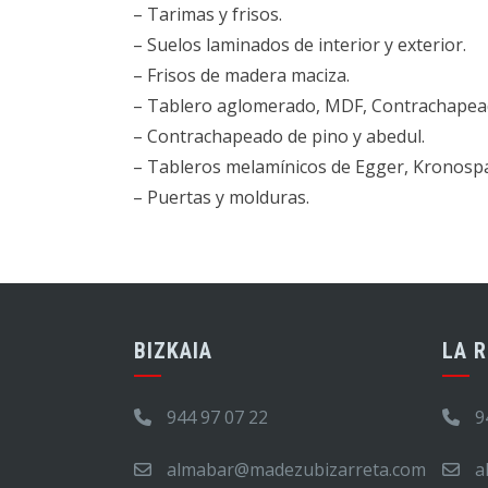
– Tarimas y frisos.
– Suelos laminados de interior y exterior.
– Frisos de madera maciza.
– Tablero aglomerado, MDF, Contrachapeado
– Contrachapeado de pino y abedul.
– Tableros melamínicos de Egger, Kronospan
– Puertas y molduras.
BIZKAIA
LA R
944 97 07 22
9
almabar@madezubizarreta.com
a