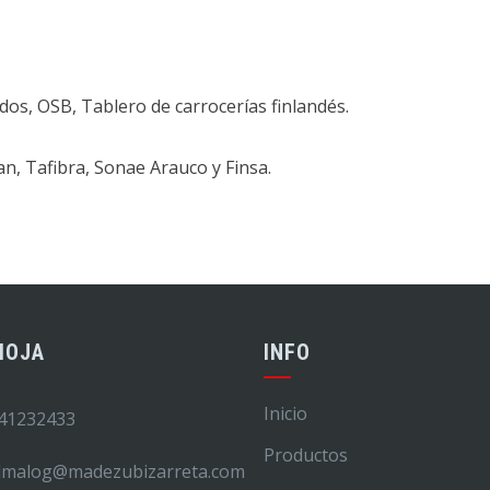
s, OSB, Tablero de carrocerías finlandés.
, Tafibra, Sonae Arauco y Finsa.
IOJA
INFO
Inicio
41232433
Productos
lmalog@madezubizarreta.com